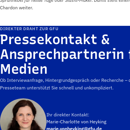
Sprühnebel für heiße Tage oder Slushi-Maker. Damit steht ein
Chardon weiter.
DIREKTER DRAHT ZUR GFU
Pressekontakt &
Ansprechpartnerin 
Medien
Ob Interviewanfrage, Hintergrundgespräch oder Recherche –
Presseteam unterstützt Sie schnell und unkompliziert.
Ihr direkter Kontakt:
Marie-Charlotte von Heyking
marie.vonheyking@gfu.de