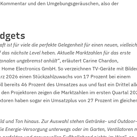
ve-Kommentar und den Umgebungsgeräuschen, also der
adgets
 ist für viele die perfekte Gelegenheit für einen neuen, vielleich
 das nächste Level heben. Aktuelle Marktzahlen für das erste
agonalen ungebremst anhält“
, erläutert Carine Chardon,
 Home Electronics GmbH. So verzeichnen TV-Geräte mit Bilde
ärz 2026 einen Stückzahlzuwachs von 17 Prozent bei einem
 bereits 46 Prozent des Umsatzes aus und fast ein Drittel all
i den Projektoren zeigen die Marktzahlen im ersten Quartal 2
ktoren haben sogar ein Umsatzplus von 27 Prozent im gleiche
ld und Ton hinaus. Zur Auswahl stehen Getränke- und Outdoor-
e Energie-Versorgung unterwegs oder im Garten, Ventilatoren m