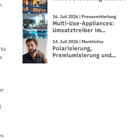
n.
16. Juli 2026 | Pressemitteilung
Multi-Use-Appliances:
Umsatztreiber im…
14. Juli 2026 | Marktinfos
Polarisierung,
TVs
Premiumisierung und…
e
er
g
es