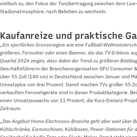
vielfach zu, den Fokus der Tonübertragung zwischen dem Li
Stadionatmosphäre, nach Belieben zu wechseln.
Kaufanreize und praktische G
„Ein sportliches Grossereignis wie eine Fußball-Weltmeisterschaft
größeren, Fernseher oder einen Beamer, die das TV-Erlebnis auf
Quartal 2026 zeigen, dass dabei der Trend zu größeren Bilddi
Geschäftsführerin der Branchenorganisation GFU Consumer &
über 55 Zoll (140 cm) in Deutschland zwischen Januar und M
Umsatzplus von drei Prozent. Damit machen TVs größer 55 Zoll
verkauften Fernsehgeräte sind in dieser Produktkategorie. Be
einen Umsatzzuwachs von 11 Prozent, die Kurz-Distanz-Proje
Zeitraum.
„Das Angebot Home-Electronics-Branche geht aber weit über Bi
Kühlschränke, Eismaschinen, Kühlboxen, Power-Stationen für di