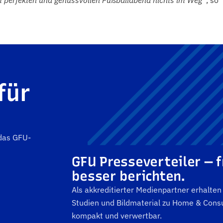
em perfekten und genussvollen Fußballabend nichts im Weg“
, so
für
 das GFU-
GFU Presseverteiler — f
besser berichten.
Als akkreditierter Medienpartner erhalte
Studien und Bildmaterial zu Home & Consu
kompakt und verwertbar.