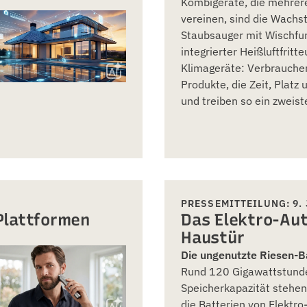
Kombigeräte, die mehrer
vereinen, sind die Wachs
Staubsauger mit Wischfun
integrierter Heißluftfritt
Klimageräte: Verbrauche
Produkte, die Zeit, Platz
und treiben so ein zweis
PRESSEMITTEILUNG: 9. 
Plattformen
Das Elektro-Aut
Haustür
Die ungenutzte Riesen-Ba
Rund 120 Gigawattstund
Speicherkapazität stehen
die Batterien von Elektr