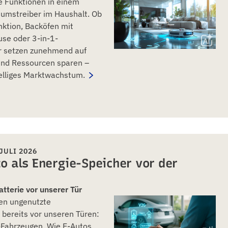
e Funktionen in einem
tumstreiber im Haushalt. Ob
ktion, Backöfen mit
euse oder 3-in-1-
r setzen zunehmend auf
 und Ressourcen sparen –
telliges Marktwachstum.
JULI 2026
o als Energie-Speicher vor der
tterie vor unserer Tür
en ungenutzte
 bereits vor unseren Türen:
o-Fahrzeugen. Wie E-Autos