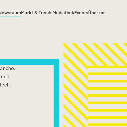
Newsraum
Markt & Trends
Mediathek
Events
Über uns
ranche.
s und
Tech.