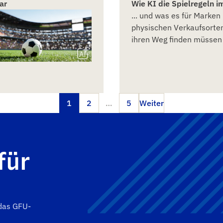
ar
Wie KI die Spielregeln i
... und was es für Marken
physischen Verkaufsorten
ihren Weg finden müssen
1
2
…
5
Weiter
für
 das GFU-