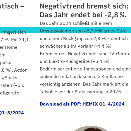
stisch –
Negativtrend bremst sich:
Das Jahr endet bei -2,8 %.
Das Jahr 2024 schließt mit einem
Umsatzvolumen von 45,9 Milliarden Euro
ringert sich
und einem Rückgang von 2,8 % – deutlich
,7 %. Mit 31,1
schwächer als im Vorjahr (-4,4 %).
 der Home
Bremser des Negativtrends sind TV-Geräte
dem
und Elektro-Kleingeräte (+5,4 %).
mpulse
Bedürfnisorientierte Innovationen und eine
8 %), Action
sinkende Inflation lassen die Kauflaune
s/Sticks
vorsichtig anziehen. Das Jahr markiert die
eräten (+5,0
Talsohle vor der Stabilisierung in 2025.
roßgeräte-
.
Download als PDF: HEMIX Q1–4/2024
 Q1–3/2024