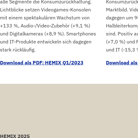
alle Segmente die Konsumzurückhaltung.
Konsumzurückh
Lichtblicke setzen Videogames-Konsolen
Marktbild. V
mit einem spektakulären Wachstum von
dagegen um 90
+133 %, Audio-/Video-Zubehör (+9,1 %)
Halbleiterkom
und Digitalkameras (+8,9 %). Smartphones
sind. Positiv 
und IT-Produkte entwickeln sich dagegen
(+7,0 %) und 
stark rückläufig.
und IT (-15,3 
Download als PDF: HEMIX Q1/2023
Download al
HEMIX 2025