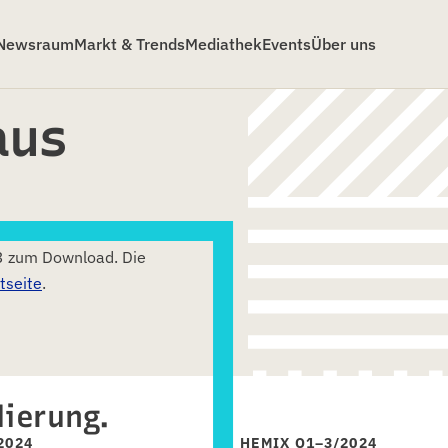
Newsraum
Markt & Trends
Mediathek
Events
Über uns
aus
3 zum Download. Die
tseite
.
dierung.
2024
HEMIX Q1–3/2024