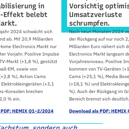
bilisierung in
Vorsichtig optimi
M-Effekt belebt
Umsatzverluste
arkt.
schrumpfen.
bjahr 2024 schwächt sich
Nach neun Monaten 2024 ver
nd ab. Mit 20,9 Milliarden
der Rückgang auf nur noch 2
 Home Electronics Markt nur
Milliarden Euro nähert sich
er Vorjahr. Positive Impulse
Electronics Markt langsam 
-Markt (+1,8 %), gestützt
Vorjahresniveau. Positive I
ball-EM, sowie von
kommen von TV-Geräten (+1,
+2,8 %), Action Cams
Cams (+25,1 %), Media Boxe
 Elektrokleingeräten (+3,1
(+18,1 %) und Elektrokleing
es-Konsolen brechen
%). Auch der Rückgang im G
,0 % ein.
Bereich bremst sich deutlich
s PDF: HEMIX Q1–2/2024
Download als PDF: HEMIX
achstum, sondern auch