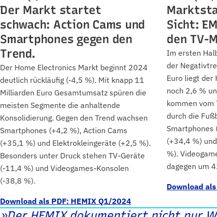
Der Markt startet
Marktsta
schwach: Action Cams und
Sicht: E
Smartphones gegen den
den TV-M
Trend.
Im ersten Hal
der Negativtre
Der Home Electronics Markt beginnt 2024
Euro liegt der
deutlich rückläufig (-4,5 %). Mit knapp 11
noch 2,6 % unt
Milliarden Euro Gesamtumsatz spüren die
kommen vom TV
meisten Segmente die anhaltende
durch die Fuß
Konsolidierung. Gegen den Trend wachsen
Smartphones (
Smartphones (+4,2 %), Action Cams
(+34,4 %) und
(+35,1 %) und Elektrokleingeräte (+2,5 %).
%). Videogam
Besonders unter Druck stehen TV-Geräte
dagegen um 42
(-11,4 %) und Videogames-Konsolen
(-38,8 %).
Download al
Download als PDF: HEMIX Q1/2024
»Der HEMIX dokumentiert nicht nur W