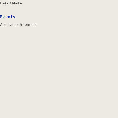
Logo & Marke
Events
Alle Events & Termine
IFA Berlin 2026
Insights & Trends
Über uns
Profil
Gesellschafter
Aufsichtsrat
Team
Historie
Kontakt
Kontakt
GFU Consumer & Home Electronics GmbH
Bockenheimer Landstraße 31