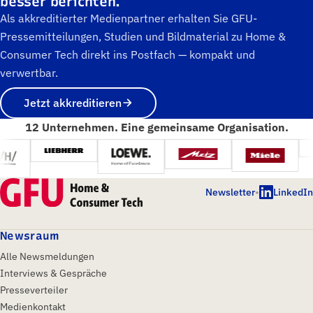
besser berichten.
Als akkreditierter Medienpartner erhalten Sie GFU-
Pressemitteilungen, Studien und Bildmaterial zu Home &
Consumer Tech direkt ins Postfach — kompakt und
verwertbar.
Jetzt akkreditieren
12 Unternehmen. Eine gemeinsame Organisation.
Newsletter
•
LinkedIn
Newsraum
Alle Newsmeldungen
Interviews & Gespräche
Presseverteiler
Medienkontakt