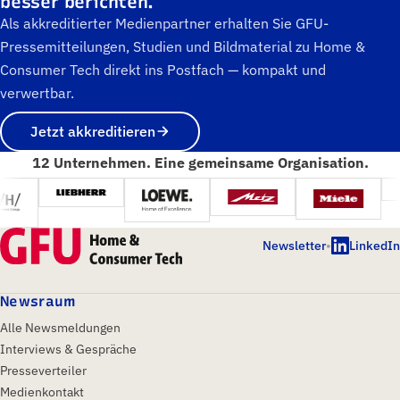
besser berichten.
Als akkreditierter Medienpartner erhalten Sie GFU-
Pressemitteilungen, Studien und Bildmaterial zu Home &
Consumer Tech direkt ins Postfach — kompakt und
verwertbar.
Jetzt akkreditieren
12 Unternehmen. Eine gemeinsame Organisation.
Newsletter
•
LinkedIn
Newsraum
Alle Newsmeldungen
Interviews & Gespräche
Presseverteiler
Medienkontakt