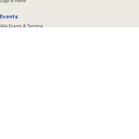
Logo & Marke
Events
Alle Events & Termine
IFA Berlin 2026
Insights & Trends
Über uns
Profil
Gesellschafter
Aufsichtsrat
Team
Historie
Kontakt
Kontakt
GFU Consumer & Home Electronics GmbH
Bockenheimer Landstraße 31
60325 Frankfurt am Main