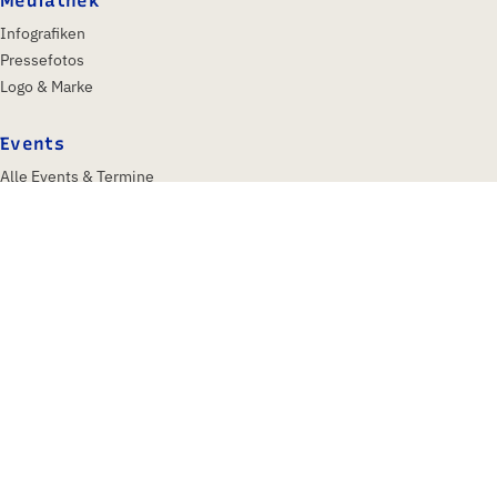
Mediathek
Infografiken
Pressefotos
Logo & Marke
Events
Alle Events & Termine
IFA Berlin 2026
Insights & Trends
Über uns
Profil
Gesellschafter
Aufsichtsrat
Team
Historie
Kontakt