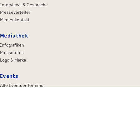
Interviews & Gespräche
Presseverteiler
Medienkontakt
Mediathek
Infografiken
Pressefotos
Logo & Marke
Events
Alle Events & Termine
IFA Berlin 2026
Insights & Trends
Über uns
Profil
Gesellschafter