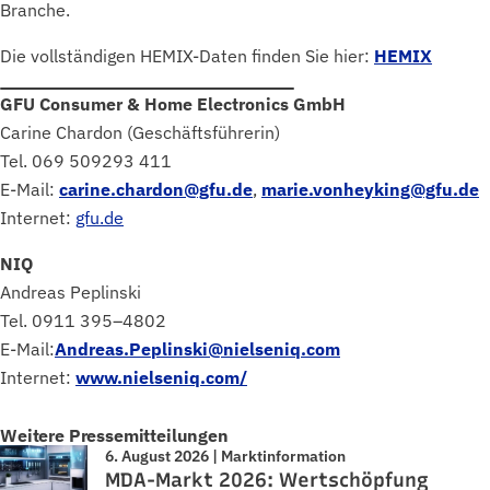
Branche.
Die vollständigen HEMIX-Daten finden Sie hier:
HEMIX
GFU Consumer & Home Electronics GmbH
Carine Chardon (Geschäftsführerin)
Tel. 069 509293 411
E-Mail:
carine.chardon@gfu.de
,
marie.vonheyking@gfu.de
Internet:
gfu.de
NIQ
Andreas Peplinski
Tel. 0911 395–4802
E-Mail:
Andreas.Peplinski@nielseniq.com
Internet:
www.nielseniq.com/
Weitere Pressemitteilungen
6. August 2026 | Marktinformation
MDA-Markt 2026: Wertschöpfung